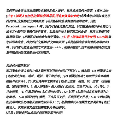
我們可能會從各種來源獲取有關您的個人資料。當您通過我們的商店、[擴充功能]
您的業務所適用的所有
或通過
[
注意：請置入包括
數據蒐集管道
]
您訪問和/或使用
我們的社交媒體/社交網路頁面（或其相關商店或對應的應用程式，例如
Facebook，Instagram）時，我們可能會蒐集此資訊。我們的產品在許多百貨公司
或者其他類型的實體門市有販售，如果您有加入我們商店的會員，當您在實體門市
購買商品時，[相關的紀錄也會被我們蒐集。]
[注意：請確認是否有使用POS功能]
當
您訪問本商店，我們的社交媒體/社交網路頁面（或其相關商店或對應的應用程式）
時，我們還可能通過自動方式或使用cookie，網路伺服器日誌和網路信標等技術蒐
集有關您的設備或使用的某些資訊。
您提供的資訊類別
商店蒐集您個人資料之個人資料類別可能包括以下類別：1. 識別類 - (1) 辨識個人者 
( 如會員之姓名、地址、電話、電子郵件等 )；(2) 辨識財務者 ( 如信用卡或金融機
構帳戶資訊等 )；(3) 政府資料中之辨識者 ( 如身分證統一編號、統一證號、稅籍編
號、護照號碼等 )。2. 個人特徵類 - 個人描述 ( 如性別、出生年月日、尺寸等 )。3.
社會情況 – (1) 住家及設施 ( 如住所地址等 )；(2) 財產（如所有或具有其他權利之
動產等）；(3) 移民情形 ( 護照、工作許可文件、居留證明文件等 )；(4) 生活格調 ( 
如使用消費品之種類及服務之細節等 )；(5) 慈善機構或其他團體之會員資格 ( 如社
團法人、俱樂部或其他志願團體參與者紀錄等 )。
[注意：請務必列出適用於您業務的所有內容]