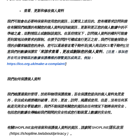
查看、更新和修改個人資料
我們可能會在必要時保留和使用您的資訊，以實現上述目的。您有權要求訪問和接
收有關我們維護的有關您的個人資料的詳細資訊，更新和更正您的個人數據中的不
準確之處，並酌情阻止或刪除該資訊。在某些情況下，訪問個人資料的權利可能會
受到當地法律要求的限制。在授予訪問許可權或進行更正之前，我們可能會採取合
理的步驟來驗證您的身份。您可以通過發送電子郵件至{插入商店的CS電子郵件][注
來請求查看，更改或刪除您的個人資料
意我們的數據保護官「
。
 [注意：添加您
所在司法管轄區的數據保護機構的聯繫資訊或商店。例如：
https://ico.org.uk/make-a-complaint/
]
我們如何保護個人資料
我們維護適當的管理，技術和物理保護措施，旨在保護您提供的個人資料免受意
外，非法或未經授權的破壞，丟失，更改，訪問，揭露或使用。但是，沒有任何系
統是完美安全零疑慮的，我們不能保證有關您的資訊在任何情況下都將保持安全，
包括您的數據在傳輸給我們期間的安全性或您行動裝置上數據的安全性。
隱私政策 
有關SHOPLINE如何保留和保護個人資料的資訊，請參閱 
SHOPLINE
（https://shopline.tw/about/privacy）。 