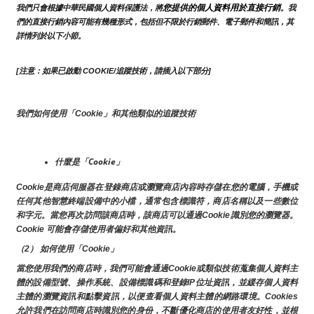
您提供的個人資料用於直接行銷
我們只會根據中華民國個人資料保護法，將
。我
們的直接行銷內容可能有幾種形式，包括但不限於行銷郵件、電子郵件和簡訊，其
詳情列於以下小節。
[注意：如果已啟動 COOKIE/追蹤技術，請插入以下部分]
我們如何使用「Cookie」和其他類似的追蹤技術
什麼是「Cookie」
Cookie是商店伺服器在登錄商店或瀏覽商店內容時存儲在您的電腦，手機或
任何其他智慧終端設備中的小檔，通常包含標識符，商店名稱以及一些數位
和字元。當您再次訪問該商店時，該商店可以通過Cookie識別您的瀏覽器。
Cookie 可能會存儲使用者偏好和其他資訊。
（2） 如何使用「Cookie」
當您使用我們的商店時，我們可能會通過Cookie或類似技術蒐集個人資料主
體的設備型號、操作系統、設備標識碼和登錄IP位址資訊，並緩存個人資料
主體的瀏覽資訊和點擊資訊，以便查看個人資料主體的網路環境。Cookies
允許我們在訪問商店時識別您的身份，不斷優化商店的使用者友好性，並根