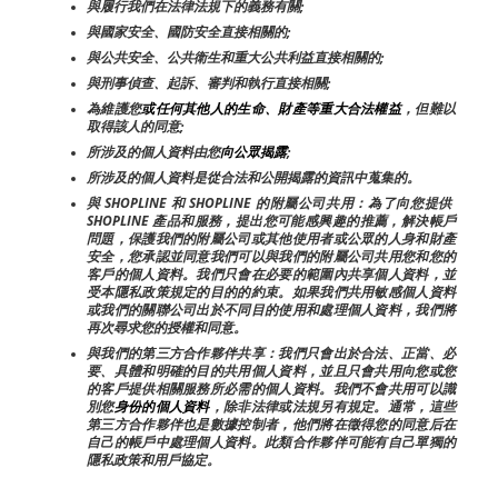
與履行我們在法律法規下的義務有關;
與國家安全、國防安全直接相關的;
與公共安全、公共衛生和重大公共利益直接相關的;
與刑事偵查、起訴、審判和執行直接相關;
為維護您
或任何其他人的生命、財產等重大合法權益
，但難以
取得該人的同意;
所涉及的個人資料由您
向公眾揭露
;
所涉及的個人資料是從合法和公開揭露的資訊中蒐集的。
與 SHOPLINE 和 SHOPLINE 的附屬公司共用：為了向您提供 
SHOPLINE 產品和服務，提出您可能感興趣的推薦，解決帳戶
問題，保護我們的附屬公司或其他使用者或公眾的人身和財產
安全，您承認並同意我們可以與我們的附屬公司共用您和您的
客戶的個人資料。我們只會在必要的範圍內共享個人資料，並
受本隱私政策規定的目的的約束。如果我們共用敏感個人資料
或我們的關聯公司出於不同目的使用和處理個人資料，我們將
再次尋求您的授權和同意。
與我們的第三方合作夥伴共享：我們只會出於合法、正當、必
要、具體和明確的目的共用個人資料，並且只會共用向您或您
的客戶提供相關服務所必需的個人資料。我們不會共用可以識
別您
身份的個人資料
，除非法律或法規另有規定。通常，這些
第三方合作夥伴也是數據控制者，他們將在徵得您的同意后在
自己的帳戶中處理個人資料。此類合作夥伴可能有自己單獨的
隱私政策和用戶協定。