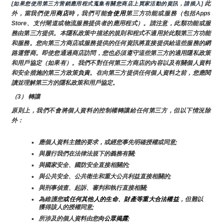
 此
[如果您使用第三方营銷應用程式蒐集有關您商店上買家活動的資訊，請插入]
外，當我們使用
商店
時
，
我們可能會
使用
第三方功能或服務（包括Apps 
Store、支付閘道或物流服務提供者的應用程式）。請注意，此類功能或服
務由第三方提供。本隱私政策中描述的規則和程式不適用於此類第三方功能
和服務。您向第三方商店或服務提供的任何資訊將直接提供給這些服務的網
路運營商。即使您通過商店訪問，您也必須遵守這些第三方的適用隱私政策
和用戶協定（如果有）。我們不對任何第三方商店的內容以及有關個人資料
和安全措施的第三方政策負責。在向第三方提供任何個人資料之前，您應閱
讀並理解第三方的隱私政策和用戶協定。
（3） 轉讓
原則上，我們不會將個人資料的控制權轉讓給任何第三方，但以下情況除
外：
應個人資料主體的要求，或經您事先明確授權或同意;
與履行我們在法律法規下的義務有關;
與國家安全、國防安全直接相關的;
與公共安全、公共衛生和重大公共利益直接相關的;
與刑事偵查、起訴、審判和執行直接相關;
為維護您
或任何其他人的生命、財產等重大合法權益
，但難以
獲得該人的授權同意;
所涉及的個人資料由您
向公眾揭露
;