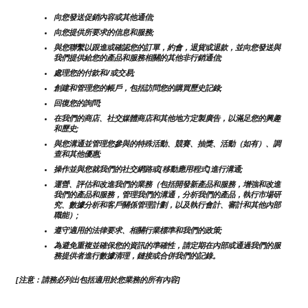
向您發送促銷內容或其他通信;
向您提供所要求的信息和服務;
與您聯繫以跟進或確認您的訂單，約會，退貨或退款，並向您發送與
我們提供給您的產品和服務相關的其他非行銷通信;
處理您的付款和/或交易;
創建和管理您的帳戶，包括訪問您的購買歷史記錄;
回復您的詢問;
在我們的商店、社交媒體商店和其他地方定製廣告，以滿足您的興趣
和歷史;
與您溝通並管理您參與的特殊活動、競賽、抽獎、活動（如有）、調
查和其他優惠;
操作並與您就我們的社交網路或[移動應用程式]進行溝通;
運營、評估和改進我們的業務（包括開發新產品和服務，增強和改進
我們的產品和服務，管理我們的溝通，分析我們的產品，執行市場研
究、數據分析和客戶關係管理計劃，以及執行會計、審計和其他內部
職能）;
遵守適用的法律要求、相關行業標準和我們的政策;
為避免重複並確保您的資訊的準確性，請定期在內部或通過我們的服
務提供者進行數據清理，鏈接或合併我們的記錄。
[注意：請務必列出包括適用於您業務的所有內容]