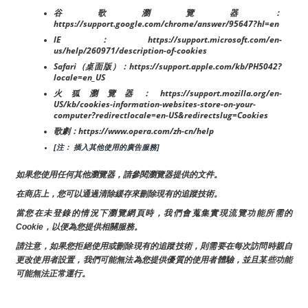
谷歌瀏覽器：
https://support.google.com/chrome/answer/95647?hl=en
IE：https://support.microsoft.com/en-
us/help/260971/description-of-cookies
Safari（桌面版）：https://support.apple.com/kb/PH5042?
locale=en_US
火狐瀏覽器：https://support.mozilla.org/en-
US/kb/cookies-information-websites-store-on-your-
computer?redirectlocale=en-US&redirectslug=Cookies
歌劇：https://www.opera.com/zh-cn/help
[注： 插入其他使用的廣告服務]
如果您使用任何其他瀏覽器，請參閱瀏覽器提供的文件。
在商店上，您可以通過清除緩存來刪除現有的追蹤技術。
當您在未登錄的情況下瀏覽網頁時，我們會蒐集實現流覽功能所需的
Cookie，以便為您提供相關服務。
請注意，如果您拒絕使用或刪除現有的追蹤技術，則需要在每次訪問時親自
更改使用者設置，我們可能無法為您提供優質的使用者體驗，並且某些功能
可能無法正常運行。