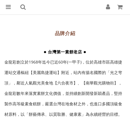
品牌介紹
●
●
台灣第一素餅老店
金龍彩創立於1968年迄今已近60年(一甲子)，位於高雄市區高雄捷
運站交通樞紐【美麗島捷運站】附近，站內有揚名國際的「光之穹
頂」，鄰近人氣觀光美食地【六合夜市】、【南華觀光購物街】，
金龍彩數年來落實素餅文化價值，並持續創新開發新穎產品，堅持
製作高等級素食糕餅，嚴選台灣在地食材之外，也進口多國頂級食
材原料，以「餅藝傳承、以質取勝、健康素」為永續經營的目標。