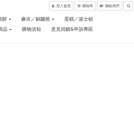
登入會員
購物車
聯絡我們
糕餅
麻吉／銅鑼燒
蛋糕／波士頓
商品
購物須知
意見回饋&申訴專區