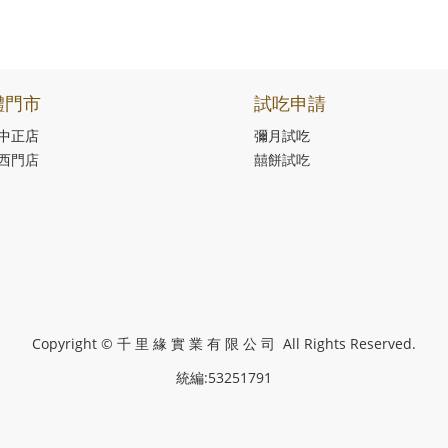
體門市
試吃申請
中正店
彌月試吃
西門店
囍餅試吃
Copyright © 千 里 緣 實 業 有 限 公 司 All Rights Reserved.
統編:53251791